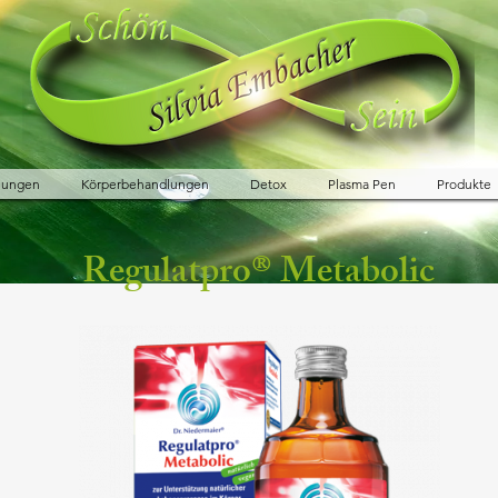
lungen
Körperbehandlungen
Detox
Plasma Pen
Produkte
Regulatpro® Metabolic